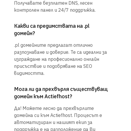
Получавате безплатен DNS, лесен
контролен панел и 24/7 поддръжка.
Какви са предимствата на .pl
домейн?
.pl домейните предлагат отлично
разпознаване и доверие. Те са идеални за
изграждане на професионално онлайн
присъствие и подобряване на SEO
видимостта.
Мога ли да прехвърля съществуващ
домейн към Actiefhost?
Да! Можете лесно да прехвърлите
домейна си към Actiefhost. Процесът е
автоматизиран и нашият екип за
поддръжка е на разположение да Ви