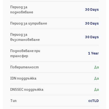
Период за
30 Days
подновяване
Период за изтриване
30 Days
Период за
30 Days
възстановяване
Подновяване при
1 Year
трансфер
Поверителност
Да
IDN поддръжка
Да
DNSSEC поддръжка
Да
Тип
ccTLD