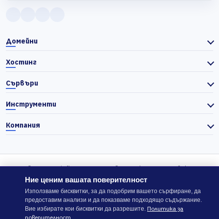
Домейни
Хостинг
Сървъри
Инструменти
Компания
© 2026 Actiefhost. Съгласно българското търговско
законодателство цените в сайта се показват без ДДС, а ДДС се
Ние ценим вашата поверителност
изчислява отделно при завършване на поръчката, когато е
Използваме бисквитки, за да подобрим вашето сърфиране, да
предоставим анализи и да показваме подходящо съдържание.
приложимо.
Политика за
Вие избирате кои бисквитки да разрешите.
поверителност