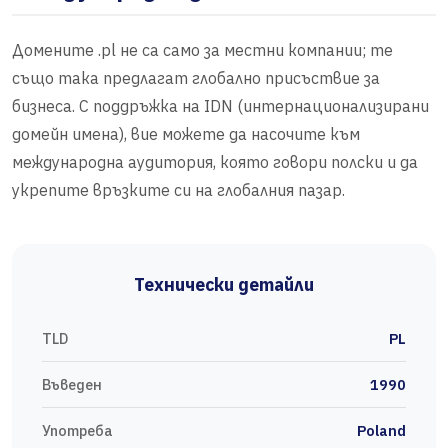
Домените .pl не са само за местни компании; те
също така предлагат глобално присъствие за
бизнеса. С поддръжка на IDN (интернационализирани
домейн имена), вие можете да насочите към
международна аудитория, която говори полски и да
укрепите връзките си на глобалния пазар.
Технически детайли
TLD
PL
Въведен
1990
Употреба
Poland