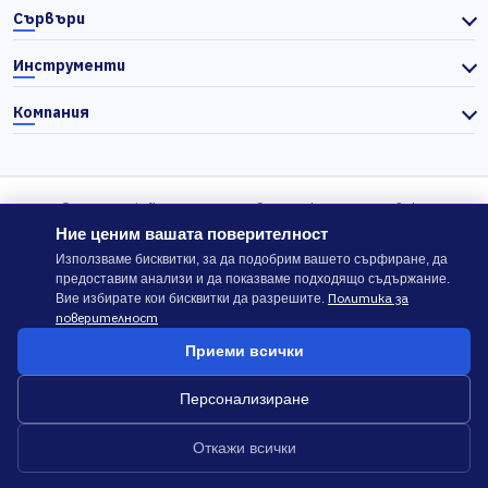
Сървъри
Инструменти
Компания
© 2026 Actiefhost. Съгласно българското търговско
законодателство цените в сайта се показват без ДДС, а ДДС се
Ние ценим вашата поверителност
изчислява отделно при завършване на поръчката, когато е
Използваме бисквитки, за да подобрим вашето сърфиране, да
предоставим анализи и да показваме подходящо съдържание.
приложимо.
Политика за
Вие избирате кои бисквитки да разрешите.
поверителност
В случай на спор, който не може да бъде решен директно с
Приеми всички
ACTIEFHOST LTD,
можете да използвате платформата
ODR
.
Персонализиране
Общи условия
Политика за сигурност
Откажи всички
Докладване на злоупотреба