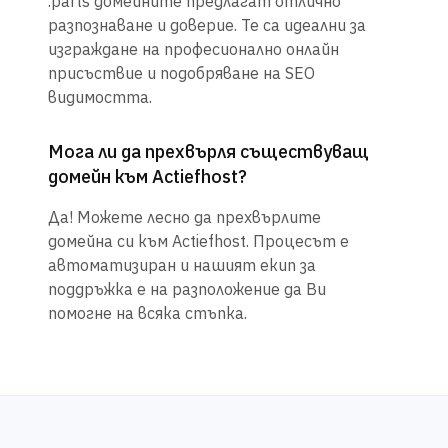
.parts домейните предлагат отлично
разпознаване и доверие. Те са идеални за
изграждане на професионално онлайн
присъствие и подобряване на SEO
видимостта.
Мога ли да прехвърля съществуващ
домейн към Actiefhost?
Да! Можете лесно да прехвърлите
домейна си към Actiefhost. Процесът е
автоматизиран и нашият екип за
поддръжка е на разположение да Ви
помогне на всяка стъпка.