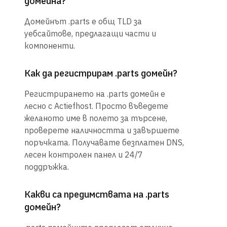
домейна?
Домейнът .parts е общ TLD за
уебсайтове, предлагащи части и
компоненти.
Как да регистрирам .parts домейн?
Регистрирането на .parts домейн е
лесно с Actiefhost. Просто въведете
желаното име в полето за търсене,
проверете наличността и завършете
поръчката. Получавате безплатен DNS,
лесен контролен панел и 24/7
поддръжка.
Какви са предимствата на .parts
домейн?