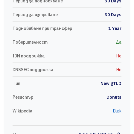
Период за подновяване
30 Days
Период за изтриване
30 Days
Подновяване при трансфер
1 Year
Поверителност
Да
IDN поддръжка
Не
DNSSEC поддръжка
Не
Тип
New gTLD
Регистър
Donuts
Wikipedia
Виж