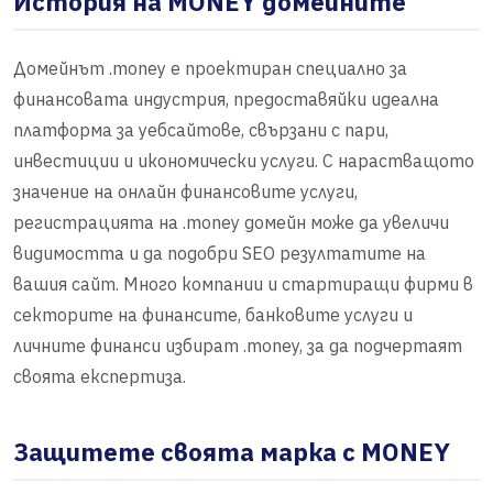
История на MONEY домейните
Домейнът .money е проектиран специално за
финансовата индустрия, предоставяйки идеална
платформа за уебсайтове, свързани с пари,
инвестиции и икономически услуги. С нарастващото
значение на онлайн финансовите услуги,
регистрацията на .money домейн може да увеличи
видимостта и да подобри SEO резултатите на
вашия сайт. Много компании и стартиращи фирми в
секторите на финансите, банковите услуги и
личните финанси избират .money, за да подчертаят
своята експертиза.
Защитете своята марка с MONEY