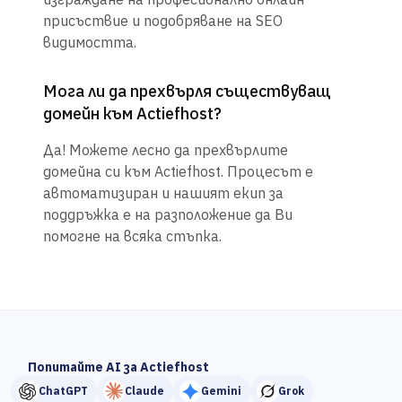
присъствие и подобряване на SEO
видимостта.
Мога ли да прехвърля съществуващ
домейн към Actiefhost?
Да! Можете лесно да прехвърлите
домейна си към Actiefhost. Процесът е
автоматизиран и нашият екип за
поддръжка е на разположение да Ви
помогне на всяка стъпка.
Попитайте AI за Actiefhost
ChatGPT
Claude
Gemini
Grok