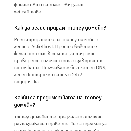
финансови и парично свързани
уебсайтове.
Как да регистрирам .money домейн?
Регистрирането на .money домейн е
лесно с Actiefhost. Просто въведете
желаното име в полето за търсене,
проверете наличността и завършете
поръчката. Получавате безплатен DNS,
лесен контролен панел и 24/7
поддръжка.
Какви са предимствата на .money
домейн?
.money домейните предлагат отлично
разпознаване и доверие. Те са идеални за
изграждане на професионално онлайн