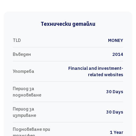
Технически детайли
TLD
MONEY
Въведен
2014
Financial and investment-
Употреба
related websites
Период за
30 Days
подновяване
Период за
30 Days
изтриване
Подновяване при
1 Year
трансфер