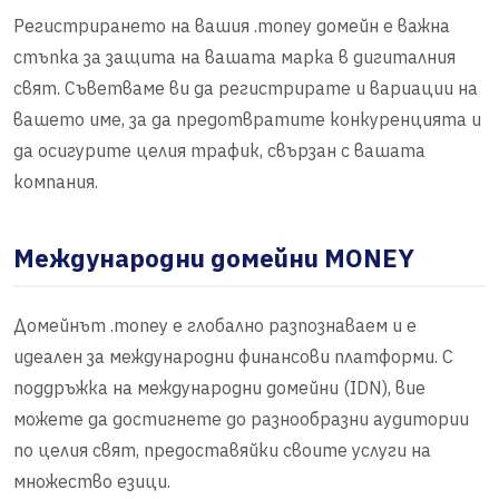
Регистрирането на вашия .money домейн е важна
стъпка за защита на вашата марка в дигиталния
свят. Съветваме ви да регистрирате и вариации на
вашето име, за да предотвратите конкуренцията и
да осигурите целия трафик, свързан с вашата
компания.
Международни домейни MONEY
Домейнът .money е глобално разпознаваем и е
идеален за международни финансови платформи. С
поддръжка на международни домейни (IDN), вие
можете да достигнете до разнообразни аудитории
по целия свят, предоставяйки своите услуги на
множество езици.