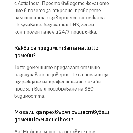
с Actiefhost. Просто въведете желаното
име в полето за търсене, проверете
наличността и завършете поръчката.
Получавате безплатен DNS, лесен
контролен панел и 24/7 поддръжка.
Какви са предимствата на .lotto
домейн?
.lotto домейните предлагат отлично
разпознаване и доверие. Те са идеални за
изграждане на професионално онлайн
присъствие и подобряване на SEO
видимостта.
Мога ли да прехвърля съществуващ
домейн към Actiefhost?
Да! Можете лесно да прехвърлите