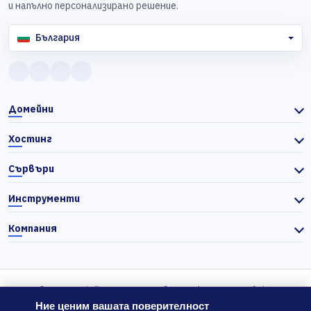
и напълно персонализирано решение.
България
Домейни
Хостинг
Сървъри
Инструменти
Компания
© 2026 Actiefhost. Съгласно българското търговско
законодателство цените в сайта се показват без ДДС, а ДДС се
Ние ценим вашата поверителност