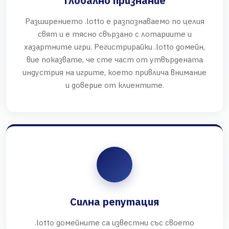
Глобално признание
Разширението .lotto е разпознаваемо по целия
свят и е тясно свързано с лотариите и
хазартните игри. Регистрирайки .lotto домейн,
вие показвате, че сте част от утвърдената
индустрия на игрите, което привлича внимание
и доверие от клиентите.
Силна репутация
.lotto домейните са известни със своето