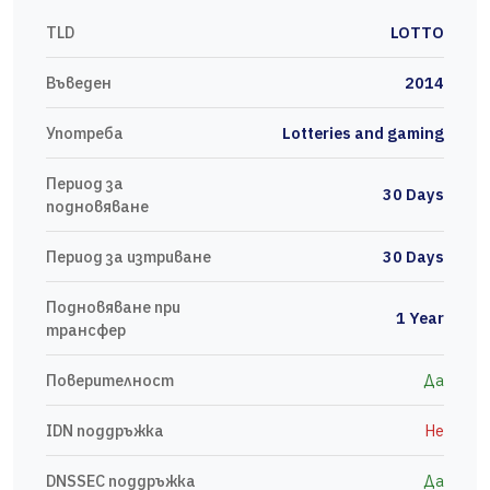
TLD
LOTTO
Въведен
2014
Употреба
Lotteries and gaming
Период за
30 Days
подновяване
Период за изтриване
30 Days
Подновяване при
1 Year
трансфер
Поверителност
Да
IDN поддръжка
Не
DNSSEC поддръжка
Да