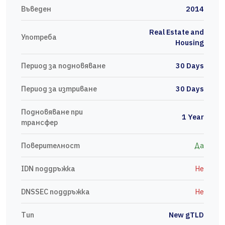
Въведен
2014
Real Estate and
Употреба
Housing
Период за подновяване
30 Days
Период за изтриване
30 Days
Подновяване при
1 Year
трансфер
Поверителност
Да
IDN поддръжка
Не
DNSSEC поддръжка
Не
Тип
New gTLD