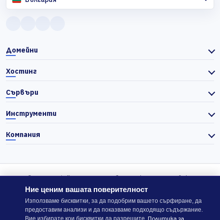
Домейни
Хостинг
Сървъри
Инструменти
Компания
© 2026 Actiefhost. Съгласно българското търговско
законодателство цените в сайта се показват без ДДС, а ДДС се
Ние ценим вашата поверителност
изчислява отделно при завършване на поръчката, когато е
Използваме бисквитки, за да подобрим вашето сърфиране, да
предоставим анализи и да показваме подходящо съдържание.
приложимо.
Политика за
Вие избирате кои бисквитки да разрешите.