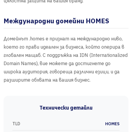
цялостна защита на вашия бранд.
Международни домейни HOMES
Домейнът .homes е признат на международно ниво,
което го прави идеален за бизнеса, който оперира в
глобален мащаб. С поддръжка на IDN (Internationalized
Domain Names), вие можете да достигнете до
широка аудитория, говореща различни езици, и да
разширите обхвата на вашия бизнес.
Технически детайли
TLD
HOMES