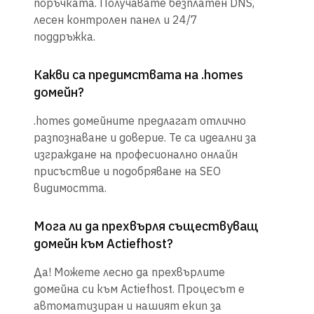
поръчката. Получавате безплатен DNS,
лесен контролен панел и 24/7
поддръжка.
Какви са предимствата на .homes
домейн?
.homes домейните предлагат отлично
разпознаване и доверие. Те са идеални за
изграждане на професионално онлайн
присъствие и подобряване на SEO
видимостта.
Мога ли да прехвърля съществуващ
домейн към Actiefhost?
Да! Можете лесно да прехвърлите
домейна си към Actiefhost. Процесът е
автоматизиран и нашият екип за