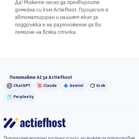
Да! Можете лесно да прехвърлите
домейна си към Actiefhost. Процесът е
автоматизиран и нашият екип за
поддръжка е на разположение да Ви
помогне на всяка стъпка.
Попитайте AI за Actiefhost
ChatGPT
Claude
Gemini
Grok
Perplexity
Предлагаме модерни хостинг услуги, но можем да предоставим