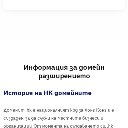
Информация за домейн
разширението
История на HK домейните
Доменът .hk е националният код за Хонг Конг и е
създаден, за да служи на местните бизнеси и
организации. От момента на създаването си, .hk