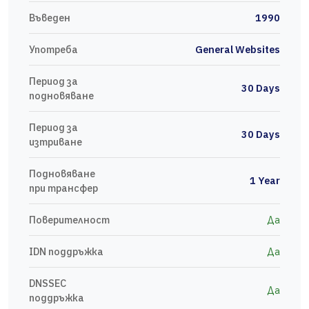
Въведен
1990
Употреба
General Websites
Период за
30 Days
подновяване
Период за
30 Days
изтриване
Подновяване
1 Year
при трансфер
Поверителност
Да
IDN поддръжка
Да
DNSSEC
Да
поддръжка