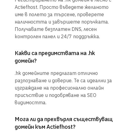
Actiefhost. Просто въведете желаното
име в полето за търсене, проверете
наличността и завършете поръчката.
Получавате безплатен DNS, лесен
контролен панел и 24/7 поддръжка.
Какви са предимствата на .hk
домейн?
.hk домейните предлагат отлично
разпознаване и доверие. Те са идеални за
изграждане на професионално онлайн
присъствие и подобряване на SEO
видимостта.
Мога ли да прехвърля съществуващ
домейн към Actiefhost?