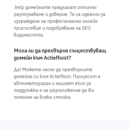
.help домейните предлагат отлично
разпознаване и доверие. Те са идеални за
изграждане на професионално онлайн
присъствие и подобряване на SEO
видимостта.
Мога ли да прехвърля съществуващ
домейн към Actiefhost?
Да! Можете лесно да прехвърлите
домейна си към Actiefhost. Процесът е
автоматизиран и нашият екип за
поддръжка е на разположение да Ви
помогне на всяка стъпка.