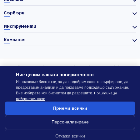
Сървъри
Инструменти
Компания
© 2026 Actiefhost. Съгласно българското търговско
законодателство цените в сайта се показват без ДДС, а ДДС се
Ние ценим вашата поверителност
изчислява отделно при завършване на поръчката, когато е
Използваме бисквитки, за да подобрим вашето сърфиране, да
предоставим анализи и да показваме подходящо съдържание.
приложимо.
Политика за
Вие избирате кои бисквитки да разрешите.
поверителност
В случай на спор, който не може да бъде решен директно с
Приеми всички
ACTIEFHOST LTD,
можете да използвате платформата
ODR
.
Персонализиране
Общи условия
Политика за сигурност
Откажи всички
Докладване на злоупотреба