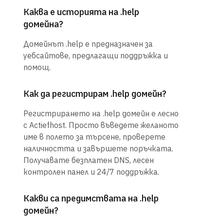
Каква е историята на .help
домейна?
Домейнът .help е предназначен за
уебсайтове, предлагащи поддръжка и
помощ.
Как да регистрирам .help домейн?
Регистрирането на .help домейн е лесно
с Actiefhost. Просто въведете желаното
име в полето за търсене, проверете
наличността и завършете поръчката.
Получавате безплатен DNS, лесен
контролен панел и 24/7 поддръжка.
Какви са предимствата на .help
домейн?