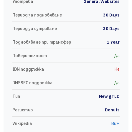
Употреба
General Websites
Период за подновяване
30 Days
Период за изтриване
30 Days
Подновяване при трансфер
1 Year
Поверителност
Да
IDN поддръжка
Не
DNSSEC поддръжка
Да
Тип
New gTLD
Регистър
Donuts
Wikipedia
Виж