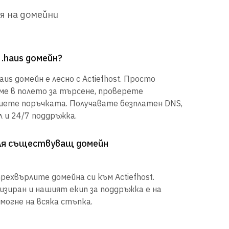
я на домейни
 .haus домейн?
us домейн е лесно с Actiefhost. Просто
е в полето за търсене, проверете
шете поръчката. Получавате безплатен DNS,
 и 24/7 поддръжка.
рля съществуващ домейн
рехвърлите домейна си към Actiefhost.
иран и нашият екип за поддръжка е на
могне на всяка стъпка.