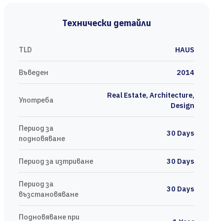
Технически детайли
TLD
HAUS
Въведен
2014
Real Estate, Architecture,
Употреба
Design
Период за
30 Days
подновяване
Период за изтриване
30 Days
Период за
30 Days
възстановяване
Подновяване при