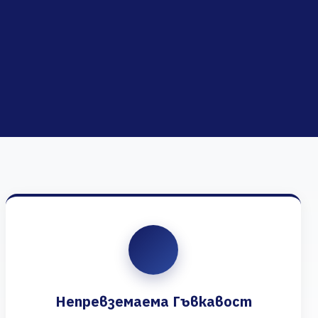
Непревземаема Гъвкавост