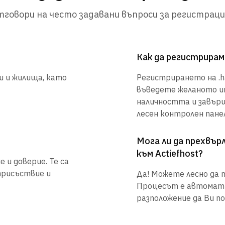
говори на често задавани въпроси за регистраци
Как да регистрирам
и и жилища, като
Регистрирането на .ha
въведете желаното им
наличността и завър
лесен контролен панел
Мога ли да прехвъ
към Actiefhost?
 и доверие. Те са
присъствие и
Да! Можете лесно да п
Процесът е автоматиз
разположение да Ви по