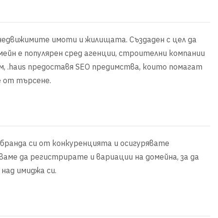
 недвижимите имоти и жилищата. Създаден с цел да
омейн е популярен сред агенции, строителни компании
ем, .haus предоставя SEO предимства, които помагат
е от търсене.
 бранда си от конкуренцията и осигурявате
аме да регистрирате и вариации на домейна, за да
над имиджа си.