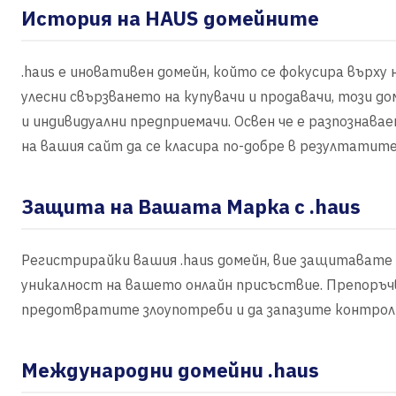
История на HAUS домейните
.haus е иновативен домейн, който се фокусира върху
улесни свързването на купувачи и продавачи, този д
и индивидуални предприемачи. Освен че е разпознава
на вашия сайт да се класира по-добре в резултатит
Защита на Вашата Марка с .haus
Регистрирайки вашия .haus домейн, вие защитавате
уникалност на вашето онлайн присъствие. Препоръчв
предотвратите злоупотреби и да запазите контрол 
Международни домейни .haus