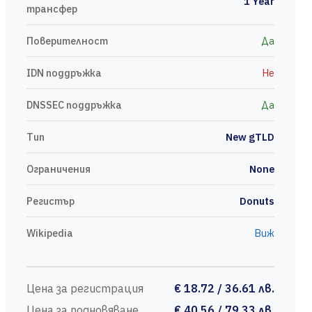
1 Year
трансфер
Поверителност
Да
IDN поддръжка
Не
DNSSEC поддръжка
Да
Тип
New gTLD
Ограничения
None
Регистър
Donuts
Wikipedia
Виж
Цена за регистрация
€ 18.72 / 36.61 лв.
Цена за подновяване
€ 40.56 / 79.33 лв.