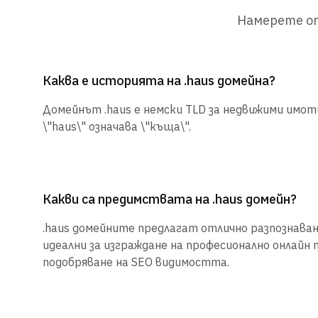
Намерете от
Каква е историята на .haus домейна?
Домейнът .haus е немски TLD за недвижими имот
\"haus\" означава \"къща\".
Какви са предимствата на .haus домейн?
.haus домейните предлагат отлично разпознаване
идеални за изграждане на професионално онлайн 
подобряване на SEO видимостта.