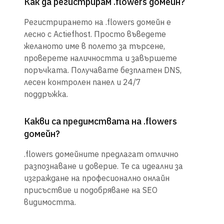
Как да регистрирам .flowers домейн?
Регистрирането на .flowers домейн е
лесно с Actiefhost. Просто въведете
желаното име в полето за търсене,
проверете наличността и завършете
поръчката. Получавате безплатен DNS,
лесен контролен панел и 24/7
поддръжка.
Какви са предимствата на .flowers
домейн?
.flowers домейните предлагат отлично
разпознаване и доверие. Те са идеални за
изграждане на професионално онлайн
присъствие и подобряване на SEO
видимостта.