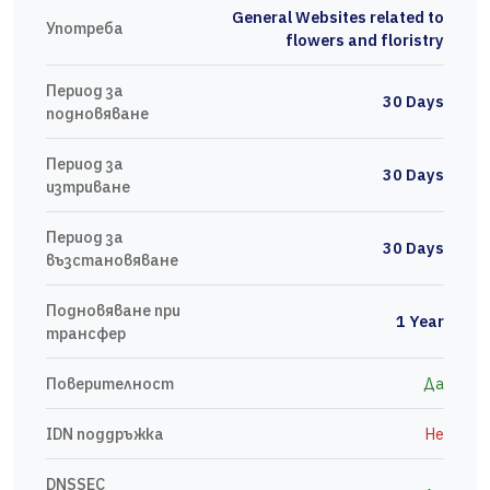
General Websites related to
Употреба
flowers and floristry
Период за
30 Days
подновяване
Период за
30 Days
изтриване
Период за
30 Days
възстановяване
Подновяване при
1 Year
трансфер
Поверителност
Да
IDN поддръжка
Не
DNSSEC