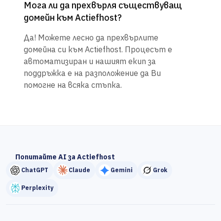
Мога ли да прехвърля съществуващ
домейн към Actiefhost?
Да! Можете лесно да прехвърлите
домейна си към Actiefhost. Процесът е
автоматизиран и нашият екип за
поддръжка е на разположение да Ви
помогне на всяка стъпка.
Попитайте AI за Actiefhost
ChatGPT
Claude
Gemini
Grok
Perplexity