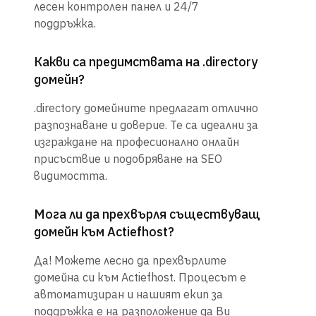
лесен контролен панел и 24/7
поддръжка.
Какви са предимствата на .directory
домейн?
.directory домейните предлагат отлично
разпознаване и доверие. Те са идеални за
изграждане на професионално онлайн
присъствие и подобряване на SEO
видимостта.
Мога ли да прехвърля съществуващ
домейн към Actiefhost?
Да! Можете лесно да прехвърлите
домейна си към Actiefhost. Процесът е
автоматизиран и нашият екип за
поддръжка е на разположение да Ви