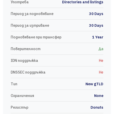
Употреба
Directories and listings
Период за подновяване
30 Days
Период за изтриване
30 Days
Подновяване при трансфер
1 Year
Поверителност
Да
IDN поддръжка
Не
DNSSEC поддръжка
Не
Тип
New gTLD
Ограничения
None
Регистър
Donuts