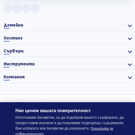
Домейни
Хостинг
Сървъри
Инструменти
Компания
© 2026 Actiefhost. Съгласно българското търговско
законодателство цените в сайта се показват без ДДС, а ДДС се
Ние ценим вашата поверителност
изчислява отделно при завършване на поръчката, когато е
Използваме бисквитки, за да подобрим вашето сърфиране, да
предоставим анализи и да показваме подходящо съдържание.
приложимо.
Политика за
Вие избирате кои бисквитки да разрешите.
поверителност