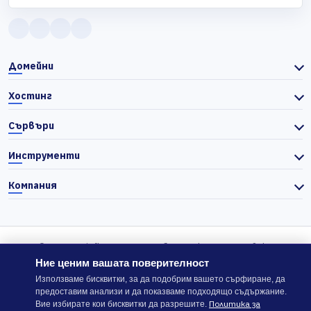
Домейни
Хостинг
Сървъри
Инструменти
Компания
© 2026 Actiefhost. Съгласно българското търговско
законодателство цените в сайта се показват без ДДС, а ДДС се
Ние ценим вашата поверителност
изчислява отделно при завършване на поръчката, когато е
Използваме бисквитки, за да подобрим вашето сърфиране, да
предоставим анализи и да показваме подходящо съдържание.
приложимо.
Политика за
Вие избирате кои бисквитки да разрешите.