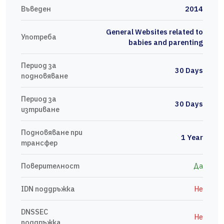
Въведен
2014
General Websites related to
Употреба
babies and parenting
Период за
30 Days
подновяване
Период за
30 Days
изтриване
Подновяване при
1 Year
трансфер
Поверителност
Да
IDN поддръжка
Не
DNSSEC
Не
поддръжка