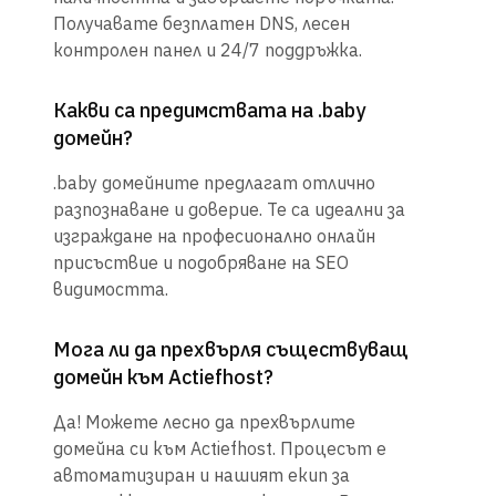
Получавате безплатен DNS, лесен
контролен панел и 24/7 поддръжка.
Какви са предимствата на .baby
домейн?
.baby домейните предлагат отлично
разпознаване и доверие. Те са идеални за
изграждане на професионално онлайн
присъствие и подобряване на SEO
видимостта.
Мога ли да прехвърля съществуващ
домейн към Actiefhost?
Да! Можете лесно да прехвърлите
домейна си към Actiefhost. Процесът е
автоматизиран и нашият екип за