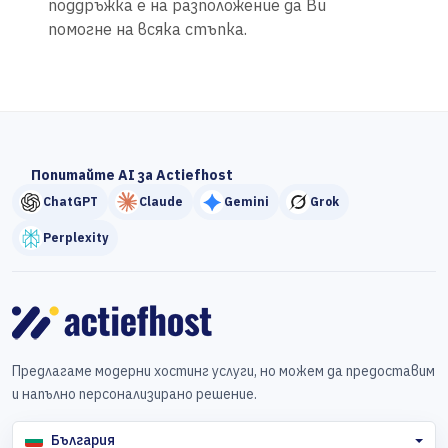
поддръжка е на разположение да Ви
помогне на всяка стъпка.
Попитайте AI за Actiefhost
ChatGPT
Claude
Gemini
Grok
Perplexity
Предлагаме модерни хостинг услуги, но можем да предоставим
и напълно персонализирано решение.
България